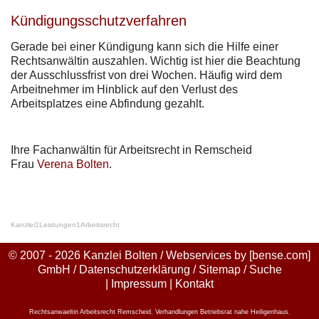
Kündigungsschutzverfahren
Gerade bei einer Kündigung kann sich die Hilfe einer
Rechtsanwältin auszahlen. Wichtig ist hier die Beachtung
der Ausschlussfrist von drei Wochen. Häufig wird dem
Arbeitnehmer im Hinblick auf den Verlust des
Arbeitsplatzes eine Abfindung gezahlt.
Ihre Fachanwältin für Arbeitsrecht in Remscheid
Frau
Verena Bolten
.
Kanzlei
1
Leistungen
1
Arbeitsrecht
© 2007 - 2026 Kanzlei Bolten / Webservices by
[bense.com]
GmbH
/
Datenschutzerklärung
/
Sitemap
/
Suche
|
Impressum
|
Kontakt
Rechtsanwaeltin Arbeitsrecht Remscheid
,
Verhandlungen Betriebsrat nahe Heiligenhaus
,