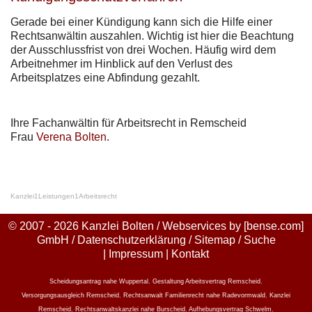
Gerade bei einer Kündigung kann sich die Hilfe einer
Rechtsanwältin auszahlen. Wichtig ist hier die Beachtung
der Ausschlussfrist von drei Wochen. Häufig wird dem
Arbeitnehmer im Hinblick auf den Verlust des
Arbeitsplatzes eine Abfindung gezahlt.
Ihre Fachanwältin für Arbeitsrecht in Remscheid
Frau
Verena Bolten
.
Kanzlei
1
Leistungen
1
Arbeitsrecht
© 2007 - 2026 Kanzlei Bolten / Webservices by
[bense.com]
GmbH
/
Datenschutzerklärung
/
Sitemap
/
Suche
|
Impressum
|
Kontakt
Scheidungsantrag nahe Wuppertal
,
Gestaltung Arbeitsvertrag Remscheid
,
Versorgungsausgleich Remscheid
,
Rechtsanwalt Familienrecht nahe Radevormwald
,
Kanzlei
Remscheid
,
Rechtsanwaltskanzlei nahe Burscheid
,
Aufhebungsvertrag Schwelm
,