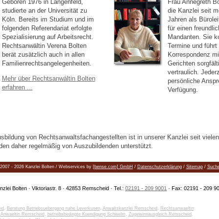
Geboren 1976 in Langenfeld,
Frau Annegreth Bo
studierte an der Universität zu
die Kanzlei seit m
Köln. Bereits im Studium und im
Jahren als Bürolei
folgenden Referendariat erfolgte
für einen freundl
Spezialisierung auf Arbeitsrecht.
Mandanten. Sie ko
Rechtsanwältin Verena Bolten
Termine und führt 
berät zusätzlich auch in allen
Korrespondenz mi
Familienrechtsangelegenheiten.
Gerichten sorgfält
vertraulich. Jederz
Mehr über Rechtsanwältin Bolten
persönliche Anspr
erfahren ...
Verfügung.
Ausbildung von Rechtsanwaltsfachangestellten ist in unserer Kanzlei seit viele
den daher regelmäßig von Auszubildenden unterstützt.
2007 - 2026 Kanzlei Bolten / Webservices by
[bense.com] GmbH
/
Datenschutzerklärung
/
Sitemap
/
Such
nzlei Bolten · Viktoriastr. 8 · 42853 Remscheid · Tel.:
02191 - 209 9001
· Fax: 02191 - 209 9
id
,
Beratung Betriebsuebergang nahe Leverkusen
,
Anwaltskanzlei Remscheid
,
Rechtsanwaeltin
,
Anwaeltin Remscheid
,
betriebsbedingte Kuendigung Schwelm
,
Zugewinnausgleich Remscheid
,