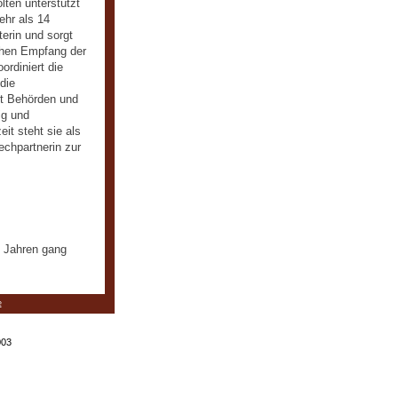
lten unterstützt
ehr als 14
terin und sorgt
ichen Empfang der
ordiniert die
die
t Behörden und
ig und
eit steht sie als
echpartnerin zur
n Jahren gang
e
003