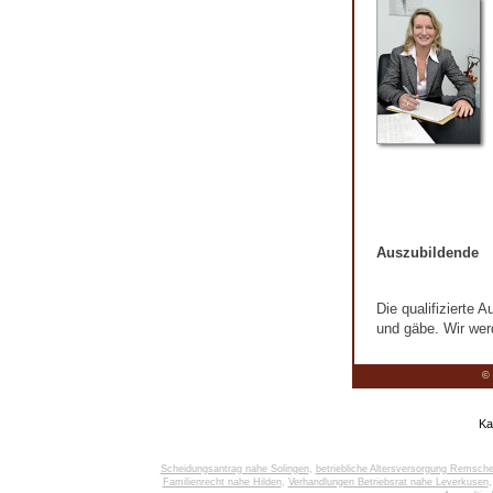
Auszubildende
Die qualifizierte 
und gäbe. Wir wer
© 
Ka
Scheidungsantrag nahe Solingen
,
betriebliche Altersversorgung Remsche
Familienrecht nahe Hilden
,
Verhandlungen Betriebsrat nahe Leverkusen