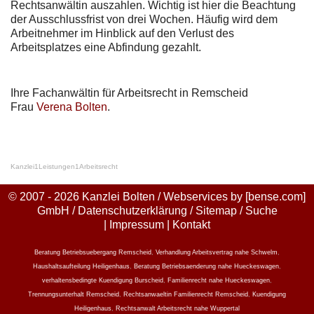
Rechtsanwältin auszahlen. Wichtig ist hier die Beachtung
der Ausschlussfrist von drei Wochen. Häufig wird dem
Arbeitnehmer im Hinblick auf den Verlust des
Arbeitsplatzes eine Abfindung gezahlt.
Ihre Fachanwältin für Arbeitsrecht in Remscheid
Frau
Verena Bolten
.
Kanzlei
1
Leistungen
1
Arbeitsrecht
© 2007 - 2026 Kanzlei Bolten / Webservices by
[bense.com]
GmbH
/
Datenschutzerklärung
/
Sitemap
/
Suche
|
Impressum
|
Kontakt
Beratung Betriebsuebergang Remscheid
,
Verhandlung Arbeitsvertrag nahe Schwelm
,
Haushaltsaufteilung Heiligenhaus
,
Beratung Betriebsaenderung nahe Hueckeswagen
,
verhaltensbedingte Kuendigung Burscheid
,
Familienrecht nahe Hueckeswagen
,
Trennungsunterhalt Remscheid
,
Rechtsanwaeltin Familienrecht Remscheid
,
Kuendigung
Heiligenhaus
,
Rechtsanwalt Arbeitsrecht nahe Wuppertal