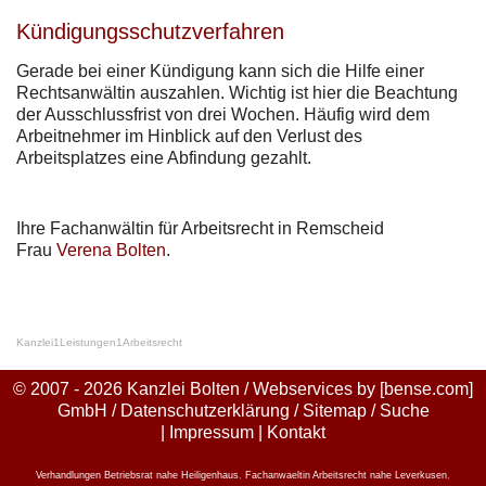
Kündigungsschutzverfahren
Gerade bei einer Kündigung kann sich die Hilfe einer
Rechtsanwältin auszahlen. Wichtig ist hier die Beachtung
der Ausschlussfrist von drei Wochen. Häufig wird dem
Arbeitnehmer im Hinblick auf den Verlust des
Arbeitsplatzes eine Abfindung gezahlt.
Ihre Fachanwältin für Arbeitsrecht in Remscheid
Frau
Verena Bolten
.
Kanzlei
1
Leistungen
1
Arbeitsrecht
© 2007 - 2026 Kanzlei Bolten / Webservices by
[bense.com]
GmbH
/
Datenschutzerklärung
/
Sitemap
/
Suche
|
Impressum
|
Kontakt
Verhandlungen Betriebsrat nahe Heiligenhaus
,
Fachanwaeltin Arbeitsrecht nahe Leverkusen
,