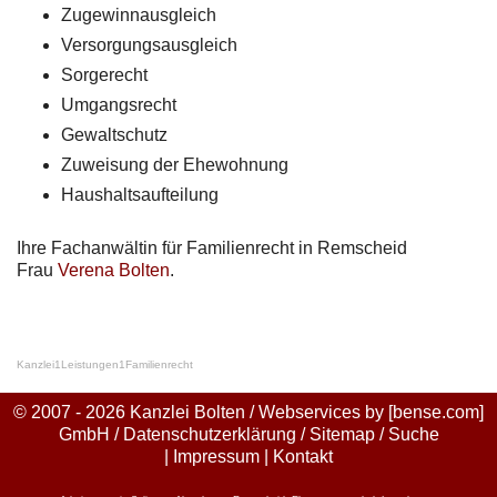
Zugewinnausgleich
Versorgungsausgleich
Sorgerecht
Umgangsrecht
Gewaltschutz
Zuweisung der Ehewohnung
Haushaltsaufteilung
Ihre Fachanwältin für Familienrecht in Remscheid
Frau
Verena Bolten
.
Kanzlei
1
Leistungen
1
Familienrecht
© 2007 - 2026 Kanzlei Bolten / Webservices by
[bense.com]
GmbH
/
Datenschutzerklärung
/
Sitemap
/
Suche
|
Impressum
|
Kontakt