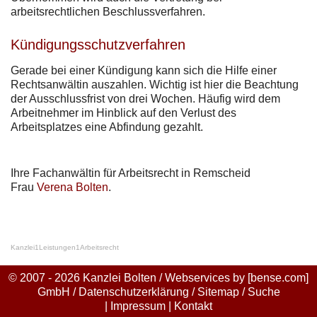
arbeitsrechtlichen Beschlussverfahren.
Kündigungsschutzverfahren
Gerade bei einer Kündigung kann sich die Hilfe einer
Rechtsanwältin auszahlen. Wichtig ist hier die Beachtung
der Ausschlussfrist von drei Wochen. Häufig wird dem
Arbeitnehmer im Hinblick auf den Verlust des
Arbeitsplatzes eine Abfindung gezahlt.
Ihre Fachanwältin für Arbeitsrecht in Remscheid
Frau
Verena Bolten
.
Kanzlei
1
Leistungen
1
Arbeitsrecht
© 2007 - 2026 Kanzlei Bolten / Webservices by
[bense.com]
GmbH
/
Datenschutzerklärung
/
Sitemap
/
Suche
|
Impressum
|
Kontakt