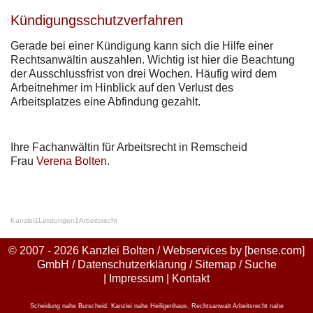
Kündigungsschutzverfahren
Gerade bei einer Kündigung kann sich die Hilfe einer
Rechtsanwältin auszahlen. Wichtig ist hier die Beachtung
der Ausschlussfrist von drei Wochen. Häufig wird dem
Arbeitnehmer im Hinblick auf den Verlust des
Arbeitsplatzes eine Abfindung gezahlt.
Ihre Fachanwältin für Arbeitsrecht in Remscheid
Frau
Verena Bolten
.
Kanzlei
1
Leistungen
1
Arbeitsrecht
© 2007 - 2026 Kanzlei Bolten / Webservices by
[bense.com]
GmbH
/
Datenschutzerklärung
/
Sitemap
/
Suche
|
Impressum
|
Kontakt
Scheidung nahe Burscheid
,
Kanzlei nahe Heiligenhaus
,
Rechtsanwalt Arbeitsrecht nahe