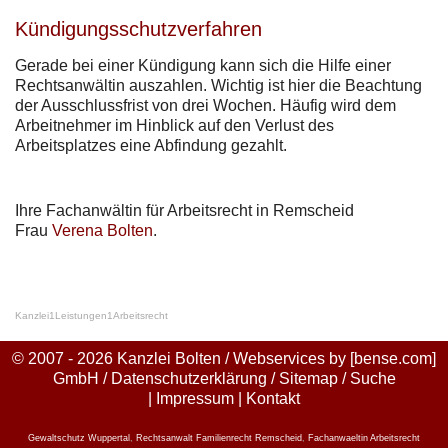
Kündigungsschutzverfahren
Gerade bei einer Kündigung kann sich die Hilfe einer
Rechtsanwältin auszahlen. Wichtig ist hier die Beachtung
der Ausschlussfrist von drei Wochen. Häufig wird dem
Arbeitnehmer im Hinblick auf den Verlust des
Arbeitsplatzes eine Abfindung gezahlt.
Ihre Fachanwältin für Arbeitsrecht in Remscheid
Frau
Verena Bolten
.
Kanzlei
1
Leistungen
1
Arbeitsrecht
© 2007 - 2026 Kanzlei Bolten / Webservices by
[bense.com]
GmbH
/
Datenschutzerklärung
/
Sitemap
/
Suche
|
Impressum
|
Kontakt
Gewaltschutz Wuppertal
,
Rechtsanwalt Familienrecht Remscheid
,
Fachanwaeltin Arbeitsrecht