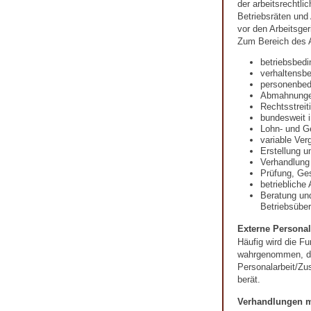
der arbeitsrechtli
Betriebsräten und
vor den Arbeitsger
Zum Bereich des A
betriebsbed
verhaltensb
personenbed
Abmahnung
Rechtsstreit
bundesweit i
Lohn- und G
variable Ver
Erstellung u
Verhandlung
Prüfung, Ges
betriebliche
Beratung un
Betriebsübe
Externe Personal
Häufig wird die Fu
wahrgenommen, die
Personalarbeit/Zu
berät.
Verhandlungen m