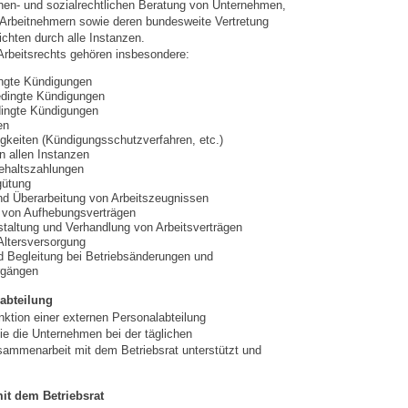
chen- und sozialrechtlichen Beratung von Unternehmen,
 Arbeitnehmern sowie deren bundesweite Vertretung
ichten durch alle Instanzen.
rbeitsrechts gehören insbesondere:
ingte Kündigungen
edingte Kündigungen
ingte Kündigungen
en
igkeiten (Kündigungsschutzverfahren, etc.)
n allen Instanzen
ehaltszahlungen
gütung
nd Überarbeitung von Arbeitszeugnissen
 von Aufhebungsverträgen
taltung und Verhandlung von Arbeitsverträgen
 Altersversorgung
d Begleitung bei Betriebsänderungen und
rgängen
abteilung
nktion einer externen Personalabteilung
 die Unternehmen bei der täglichen
sammenarbeit mit dem Betriebsrat unterstützt und
it dem Betriebsrat